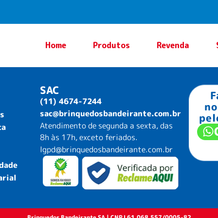
Home
Produtos
Revenda
SAC
F
(11) 4674-7244
no
sac@brinquedosbandeirante.com.br
as
pe
Atendimento de segunda a sexta, das
ca
8h às 17h, exceto feriados.
lgpd@brinquedosbandeirante.com.br
idade
arial
Brinquedos Bandeirante SA | CNPJ 61.068.557/0005-82