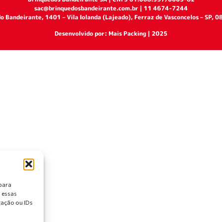
sac@brinquedosbandeirante.com.br | 11 4674-7244
o Bandeirante, 1401 – Vila Iolanda (Lajeado), Ferraz de Vasconcelos – SP,
Desenvolvido por: Mais Packing | 2025
para
 essas
ação ou IDs