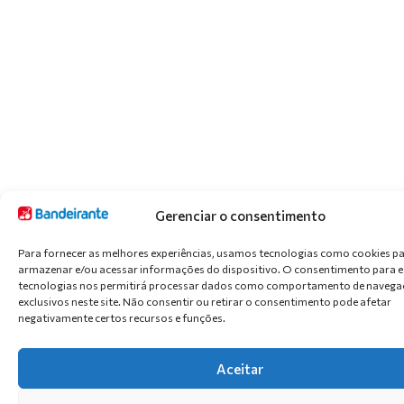
MOTO CROSS
MOTO CROSS
ELETRICA 6V AZUL
ELETRICA 6V
Código: 2961
VERMELHA
Código: 2960
Gerenciar o consentimento
Para fornecer as melhores experiências, usamos tecnologias como cookies p
armazenar e/ou acessar informações do dispositivo. O consentimento para 
tecnologias nos permitirá processar dados como comportamento de navega
exclusivos neste site. Não consentir ou retirar o consentimento pode afetar
negativamente certos recursos e funções.
BABY BIKE
BICICLETA 14″
Aceitar
EQUILÍBRIO
HELLO KITTY
UNICÓRNIO
Código: 3341