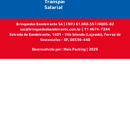
MEU 1º SKATENET
MEU 1º SKATENET
Código: 1602
Código: 1601
TRATOR PASSEIO &
MOTO CROSS
PEDAL
ELETRICA 6V ROSA
Código: 1234
Código: 2962