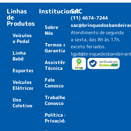
BABY BIKE
AUDI RS E-TRON GT
EQUILIBRIO
R/C ELÉTRICO 12V
BANDERETTA
ROSA
Código: 1135
Código: 2758