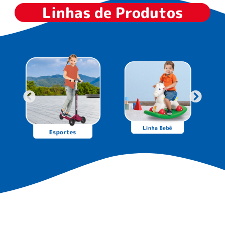
BABY BIKE
EQUILÍBRIO
MOTINHA AZUL
ESCORREGADOR
Código: 1132
SPLASH
Código: 7000
TRATOR
BABY BIKE
ESCAVADEIRA R/C
EQUILIBRIO
ELÉTRICO 12V
BANDERETTA
Código: 2951
Código: 1136