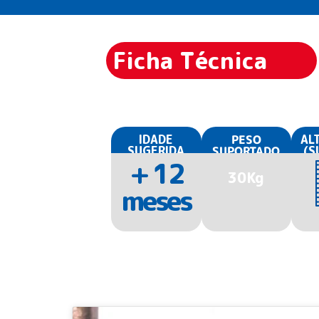
Ficha Técnica
IDADE
PESO
AL
SUGERIDA
SUPORTADO
(S
+ 12
30Kg
meses