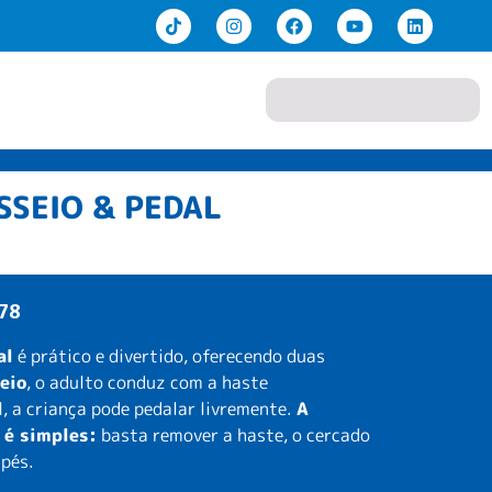
nda
Sobre Nós
Contato
SSEIO & PEDAL
78
al
é prático e divertido, oferecendo duas
eio
, o adulto conduz com a haste
l
, a criança pode pedalar livremente.
A
 é simples:
basta remover a haste, o cercado
 pés.