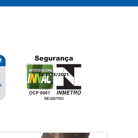
M
003833/2021
6