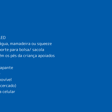
LED
’água, mamadeira ou squeeze
orte para bolsa/ sacola
m os pés da criança apoiados
rrapante
e
movível
 cercado)
 celular