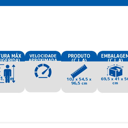
TURA MÁX
VELOCIDADE
PRODUTO
EMBALAGE
APROXIMADA
UGERIDA)
(C.L.A)
(C.L.A)
1.12m
69,5 x 41 x 5
102 x 54,5 x
cm
96,5 cm