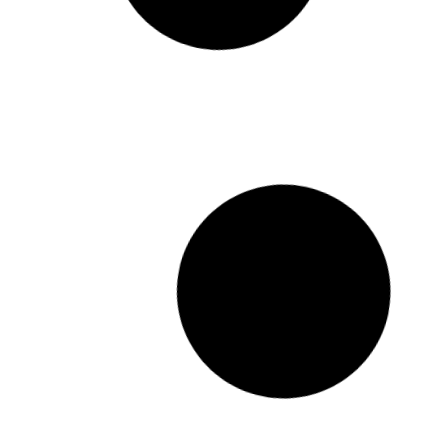
TRATOR ESCAVADEIRA R/C
B
ELÉTRICO 12V
Código: 2951
MEU 1º SKATENET