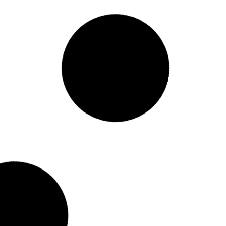
IO
AUDI RS E-TRON GT R/C
ELÉTRICO 12V ROSA
Código: 2758
DAL
MOTO CROSS ELETRICA 6V