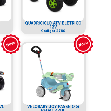
C
QUADRICICLO ATV ELÉTRICO
12V
Código: 2780
/C
VELOBABY JOY PASSEIO &
PEDAL AZUL