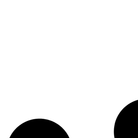
ABY BIKE EQUILIBRIO
BABY BIKE EQUILIBR
BANDERETTA
BANDERETTA
Código: 1136
Código: 1135
MEU 1º SKATENET
TRATOR PASSEIO & PE