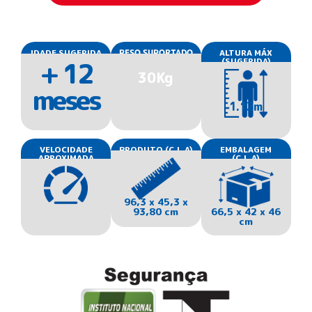
IDADE SUGERIDA
PESO SUPORTADO
ALTURA MÁX
+ 12
(SUGERIDA)
30Kg
meses
1.12m
VELOCIDADE
PRODUTO (C.L.A)
EMBALAGEM
APROXIMADA
(C.L.A)
96,3 x 45,3 x
93,80 cm
66,5 x 42 x 46
cm