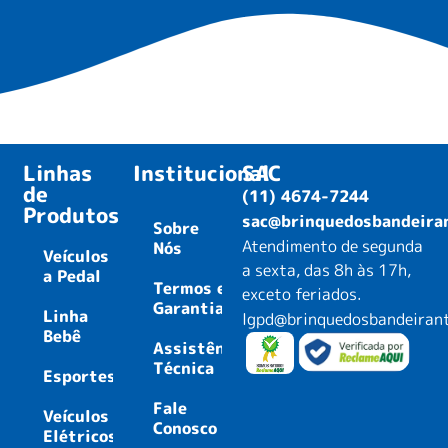
Linhas
Institucional
SAC
de
(11) 4674-7244
Produtos
sac@brinquedosbandeira
Sobre
Atendimento de segunda
Nós
Veículos
a sexta, das 8h às 17h,
a Pedal
Termos e
exceto feriados.
Garantias
Linha
lgpd@brinquedosbandeiran
Bebê
Assistência
Técnica
Esportes
Fale
Veículos
Conosco
Elétricos